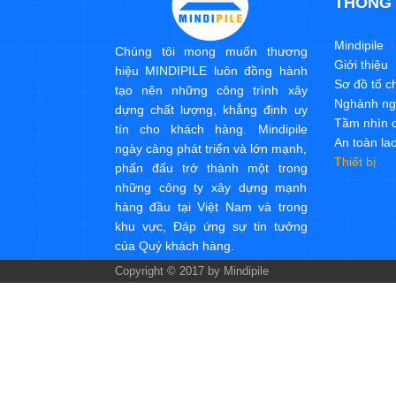
THÔNG 
Mindipile
Chúng tôi mong muốn thương
Giới thiệu
hiệu MINDIPILE luôn đồng hành
Sơ đồ tổ c
tạo nên những công trình xây
Nghành ng
dựng chất lượng, khẳng định uy
Tầm nhìn c
tín cho khách hàng. Mindipile
An toàn la
ngày càng phát triển và lớn mạnh,
Thiết bị
phấn đấu trở thành một trong
những công ty xây dựng mạnh
hàng đầu tại Việt Nam và trong
khu vực, Đáp ứng sự tin tưởng
của Quý khách hàng.
Copyright © 2017 by Mindipile