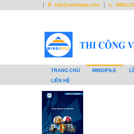
info@mindipile.com
098111
TRANG CHỦ
MINDIPILE
L
LIÊN HỆ