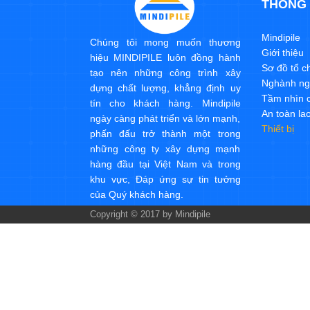
THÔNG 
Mindipile
Chúng tôi mong muốn thương
Giới thiệu
hiệu MINDIPILE luôn đồng hành
Sơ đồ tổ c
tạo nên những công trình xây
Nghành ng
dựng chất lượng, khẳng định uy
Tầm nhìn c
tín cho khách hàng. Mindipile
An toàn la
ngày càng phát triển và lớn mạnh,
Thiết bị
phấn đấu trở thành một trong
những công ty xây dựng mạnh
hàng đầu tại Việt Nam và trong
khu vực, Đáp ứng sự tin tưởng
của Quý khách hàng.
Copyright © 2017 by Mindipile