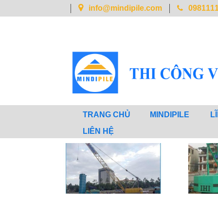
info@mindipile.com
098111
TRANG CHỦ
MINDIPILE
L
LIÊN HỆ